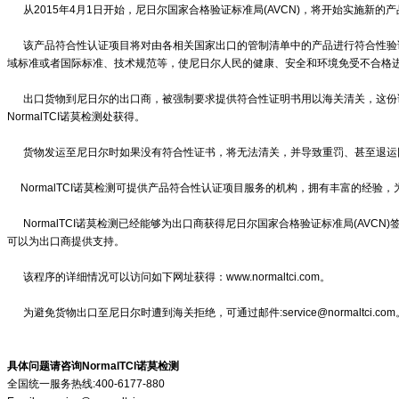
从2015年4月1日开始，尼日尔国家合格验证标准局(AVCN)，将开始实施新的产品
该产品符合性认证项目将对由各相关国家出口的管制清单中的产品进行符合性验
域标准或者国际标准、技术规范等，使尼日尔人民的健康、安全和环境免受不合格
出口货物到尼日尔的出口商，被强制要求提供符合性证明书用以海关清关，这份
NormalTCI诺莫检测处获得。
货物发运至尼日尔时如果没有符合性证书，将无法清关，并导致重罚、甚至退运
NormalTCI诺莫检测可提供产品符合性认证项目服务的机构，拥有丰富的经验
NormalTCI诺莫检测已经能够为出口商获得尼日尔国家合格验证标准局(AVCN
可以为出口商提供支持。
该程序的详细情况可以访问如下网址获得：www.normaltci.com。
为避免货物出口至尼日尔时遭到海关拒绝，可通过邮件:service@normaltci.com
具体问题请咨询NormalTCI诺莫检测
全国统一服务热线:400-6177-880