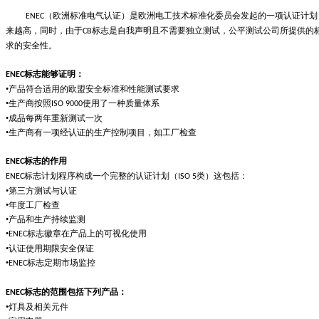
（欧洲标准电气认证）是欧洲电工技术标准化委员会发起的一项认证计划
ENEC
来越高，同时，由于
标志是自我声明且不需要独立测试，公平测试公司所提供的
CB
求的安全性。
标志能够证明：
ENEC
•产品符合适用的欧盟安全标准和性能测试要求
•生产商按照
使用了一种质量体系
ISO 9000
•成品每两年重新测试一次
•生产商有一项经认证的生产控制项目，如工厂检查
标志的作用
ENEC
标志计划程序构成一个完整的认证计划（
类）这包括：
ENEC
ISO 5
•第三方测试与认证
•年度工厂检查
•产品和生产持续监测
•
标志徽章在产品上的可视化使用
ENEC
•认证使用期限安全保证
•
标志定期市场监控
ENEC
标志的范围包括下列产品：
ENEC
•灯具及相关元件