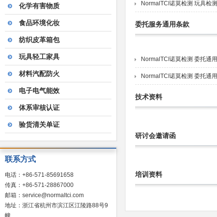
NormalTCI诺莫检测 玩具检
化学有害物质
食品环境化妆
委托服务通用条款
纺织皮革箱包
玩具轻工家具
NormalTCI诺莫检测 委托通
材料汽配防火
NormalTCI诺莫检测 委托通
电子电气能效
技术资料
体系审核认证
验货清关单证
研讨会邀请函
联系方式
培训资料
电话：+86-571-85691658
传真：+86-571-28867000
邮箱：service@normaltci.com
地址：浙江省杭州市滨江区江陵路88号9
幢