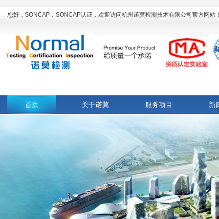
您好，SONCAP，SONCAP认证，欢迎访问杭州诺莫检测技术有限公司官方网站
首页
关于诺莫
服务项目
新