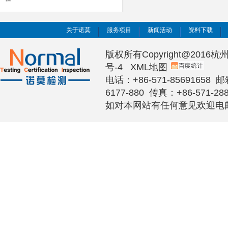
关于诺莫
服务项目
新闻活动
资料下载
版权所有Copyright@20
号-4
XML地图
电话：+86-571-85691658 邮
6177-880 传真：+86-571-288
如对本网站有任何意见欢迎电邮至：se