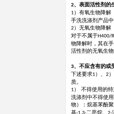
、表面活性剂的
2
）有氧生物降解
1
手洗洗涤剂产品中
）无氧生物降解
2
对于不属于
H400/
物降解时，其在手
活性剂的无氧生物
、不应含有的或
3
下述要求
）、
）
1
2
质。
不得使用的特
1）
洗涤剂中不得使用
物）：烷基苯酚聚
基
二恶烷、
-1,3-
2-