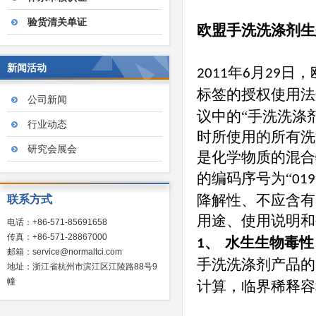
验货清关单证
欧盟手洗洗涤剂生
新闻活动
年
月
日，
2011
6
29
标签的授权使用法
公司新闻
议中的“手洗洗涤
行业动态
时所使用的所有洗
研究会展会
是化学物质的混合
的编码序号为“
019
降解性、不应含有
联系方式
用途、使用说明和
电话：+86-571-85691658
传真：+86-571-28867000
水生生物毒性
1、
邮箱：service@normaltci.com
手洗洗涤剂产品的
地址：浙江省杭州市滨江区江陵路88号9
幢
计算，临界稀释容