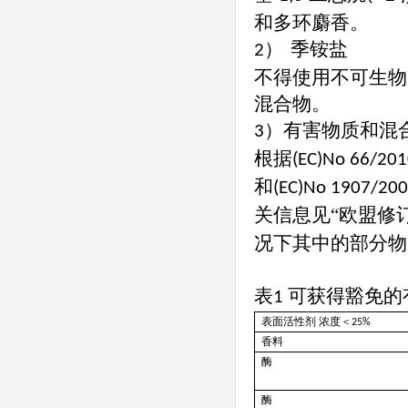
和多环麝香。
季铵盐
2）
不得使用不可生物
混合物。
）有害物质和混
3
根据
(EC)No 66/20
和
(EC)No 1907/20
关信息见“欧盟修
况下其中的部分物
表
可获得豁免的
1
表面活性剂
浓度＜
25%
香料
酶
酶