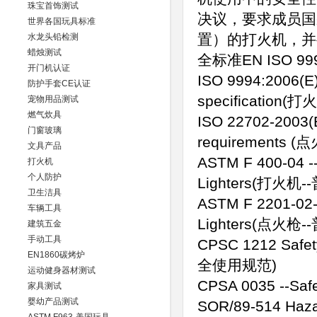
珠宝首饰测试
决议，要求成员国
世界各国玩具标准
置）的打火机，并要
水龙头铅检测
蜡烛测试
全标准EN ISO 9
开门机认证
ISO 9994:2006(E)
防护手套CE认证
specification
宠物用品测试
燃气炊具
ISO 22702-2003(E)
门窗玻璃
requirement
文具产品
ASTM F 400-04 --
打火机
个人防护
Lighters(打火
卫生洁具
ASTM F 2201-02--S
车辆工具
Lighters(点火
建筑五金
手动工具
CPSC 1212 Safet
EN1860碳烤炉
全使用规范)
运动健身器材测试
CPSA 0035 --Sa
家具测试
婴幼产品测试
SOR/89-514 Haza