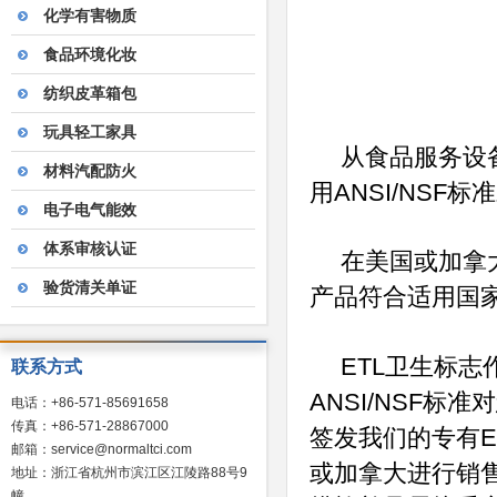
化学有害物质
食品环境化妆
纺织皮革箱包
玩具轻工家具
从食品服务设
材料汽配防火
ANSI/NSF
用
标准
电子电气能效
体系审核认证
在美国或加拿
验货清关单证
产品符合适用国
ETL
卫生标志
联系方式
ANSI/NSF
标准对
电话：+86-571-85691658
传真：+86-571-28867000
E
签发我们的专有
邮箱：service@normaltci.com
或加拿大进行销
地址：浙江省杭州市滨江区江陵路88号9
幢